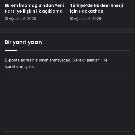
Ekrem İmamoğlu’ndan Yeni
Türkiye’de Nükleer Enerji
Parti’ye ilişkin ilk açıklama
için Hackathon
Ağustos 6, 2026
Ağustos 6, 2026
Bir yanıt yazın
E-posta adresiniz yayınlanmayacak.
Gerekli alanlar
*
ile
işaretlenmişlerdir
Y
o
r
u
m
*