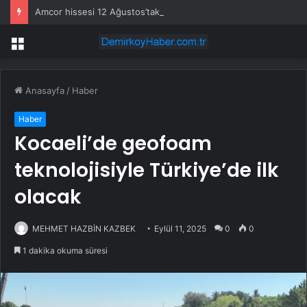
Amcor hissesi 12 Ağustos’taki kazanç açıklamasında %5,4 hareket edebilir
Menü
Anasayfa
/
Haber
Haber
Kocaeli’de geofoam
teknolojisiyle Türkiye’de ilk
olacak
MEHMET HAZBİN KAZBEK
Eylül 11, 2025
0
0
1 dakika okuma süresi