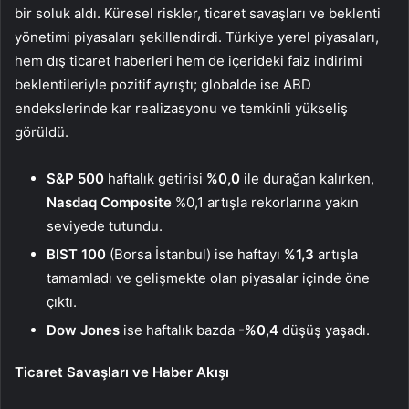
bir soluk aldı. Küresel riskler, ticaret savaşları ve beklenti
yönetimi piyasaları şekillendirdi. Türkiye yerel piyasaları,
hem dış ticaret haberleri hem de içerideki faiz indirimi
beklentileriyle pozitif ayrıştı; globalde ise ABD
endekslerinde kar realizasyonu ve temkinli yükseliş
görüldü.
S&P 500
haftalık getirisi
%0,0
ile durağan kalırken,
Nasdaq Composite
%0,1 artışla rekorlarına yakın
seviyede tutundu.
BIST 100
(Borsa İstanbul) ise haftayı
%1,3
artışla
tamamladı ve gelişmekte olan piyasalar içinde öne
çıktı.
Dow Jones
ise haftalık bazda
-%0,4
düşüş yaşadı.
Ticaret Savaşları ve Haber Akışı