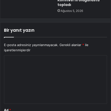
Komitesi’ni olağanüstü
topladı
Ağustos 5, 2026
Bir yanıt yazın
E-posta adresiniz yayınlanmayacak.
Gerekli alanlar
*
ile
işaretlenmişlerdir
Y
o
r
u
m
*
Ad
*