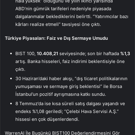
hâlâ yüksek” olduğunu ve yılın ikinci yarısında
ABD’nin gümrük tarifeleri nedeniyle piyasada
dalgalanmalar beklediklerini belirtti. “Yatırımcılar bazı
kârları realize etmeli” tavsiyesi öne çıktı.
Türkiye Piyasaları: Faiz ve Dış Sermaye Umudu
BIST 100,
10.408,21
seviyesinde; son bir haftada
%1,3
artış. Banka hisseleri, faiz indirimi beklentisiyle öne
çıktı.
30 Haziran’daki haber akışı, “dış ticaret politikalarının
yumuşaması ve sermaye giriş beklentisi” ile Borsa
İstanbul’un pozitif ayrışmasına katkı sundu.
8 Temmuz’da ise kısa süreli satış dalgası yaşandı ve
endeks %1,08 geriledi; “Çelebi Hava Servisi A.Ş.”
hissesi en çok düşenlerdendi.
WarrenAI İle Bugünkü BIST100 Değerlendirmesini Gör