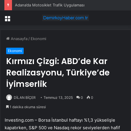
Adana’da Motosiklet Trafik Uygulaması
Menü
Anasayfa
/
Ekonomi
Ekonomi
Kırmızı Çizgi: ABD’de Kar
Realizasyonu, Türkiye’de
İyimserlik
DİLAN BİÇER
Temmuz 13, 2025
0
0
1 dakika okuma süresi
Investing.com –
Borsa İstanbul
haftayı %1,3 yükselişle
kapatırken,
S&P 500
ve
Nasdaq
rekor seviyelerden hafif