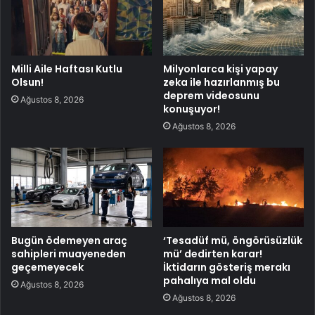
Milli Aile Haftası Kutlu
Milyonlarca kişi yapay
Olsun!
zeka ile hazırlanmış bu
deprem videosunu
Ağustos 8, 2026
konuşuyor!
Ağustos 8, 2026
Bugün ödemeyen araç
‘Tesadüf mü, öngörüsüzlük
sahipleri muayeneden
mü’ dedirten karar!
geçemeyecek
İktidarın gösteriş merakı
pahalıya mal oldu
Ağustos 8, 2026
Ağustos 8, 2026