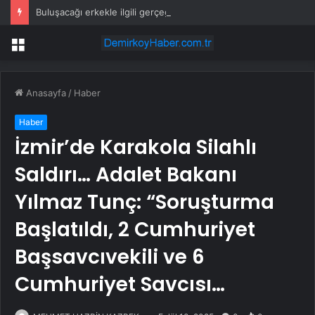
Buluşacağı erkekle ilgili gerçeği öğrenen kadından tepki çeken hareket
Menü
Anasayfa
/
Haber
Haber
İzmir’de Karakola Silahlı
Saldırı… Adalet Bakanı
Yılmaz Tunç: “Soruşturma
Başlatıldı, 2 Cumhuriyet
Başsavcıvekili ve 6
Cumhuriyet Savcısı…