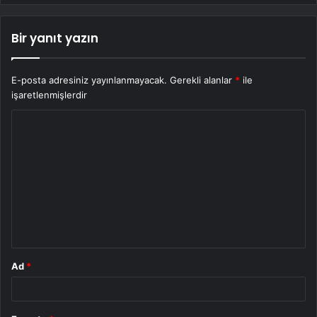
Bir yanıt yazın
E-posta adresiniz yayınlanmayacak.
Gerekli alanlar
*
ile
işaretlenmişlerdir
Y
o
r
u
m
*
Ad
*