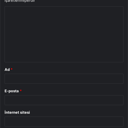
işaretlenmişlerdir
Y
o
r
u
m
*
Ad
*
E-posta
*
İnternet sitesi