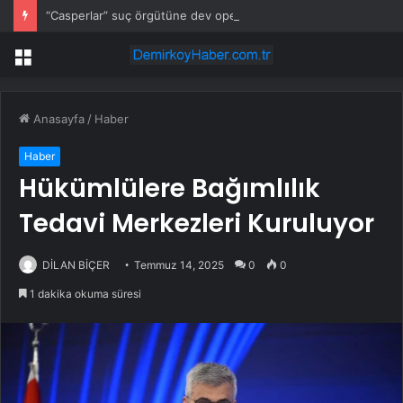
“Casperlar” suç örgütüne dev operasyon! 151 şüpheli hakkında dava açıldı
Menü
Anasayfa
/
Haber
Haber
Hükümlülere Bağımlılık
Tedavi Merkezleri Kuruluyor
DİLAN BİÇER
Temmuz 14, 2025
0
0
1 dakika okuma süresi