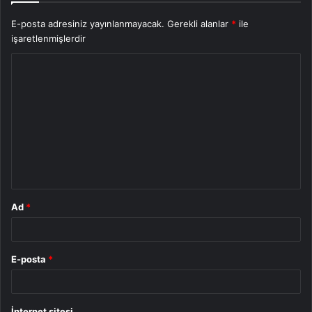
E-posta adresiniz yayınlanmayacak.
Gerekli alanlar
*
ile
işaretlenmişlerdir
Y
o
r
u
m
*
Ad
*
E-posta
*
İnternet sitesi