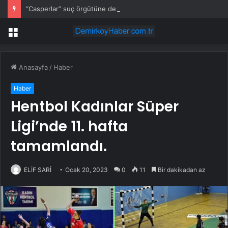
“Casperlar” suç örgütüne dev operasyon! 151 şüpheli hakkında dava açıldı
Menü
Anasayfa
/
Haber
Haber
Hentbol Kadınlar Süper
Ligi’nde 11. hafta
tamamlandı.
ELİF SARİ
Ocak 20, 2023
0
11
Bir dakikadan az