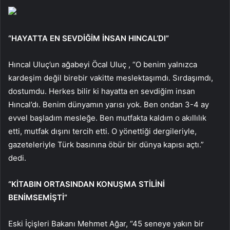
“HAYATTA EN SEVDİĞİM İNSAN HINCAL’DI”
Hıncal Uluç’un ağabeyi Öcal Uluç , “O benim yalnızca
kardeşim değil birebir vakitte meslektaşımdı. Sırdaşımdı,
dostumdu. Herkes bilir ki hayatta en sevdiğim insan
Hıncal’dı. Benim dünyamın yarısı yok. Ben ondan 3-4 ay
evvel başladım mesleğe. Ben mutfakta kaldım o akıllılık
etti, mutfak dışını tercih etti. O yönettiği dergileriyle,
gazeteleriyle Türk basınına öbür bir dünya kapısı açtı.”
dedi.
“KİTABIN ORTASINDAN KONUŞMA STİLİNİ
BENİMSEMİŞTİ”
Eski İçişleri Bakanı Mehmet Ağar, “45 seneye yakın bir