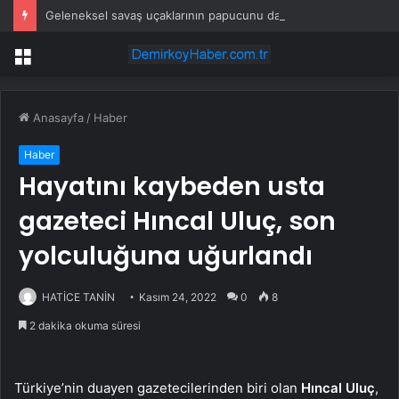
Geleneksel savaş uçaklarının papucunu dama atacak: Üçte biri fiyatına üretiliyor
Menü
Anasayfa
/
Haber
Haber
Hayatını kaybeden usta
gazeteci Hıncal Uluç, son
yolculuğuna uğurlandı
HATİCE TANİN
Kasım 24, 2022
0
8
2 dakika okuma süresi
Türkiye’nin duayen gazetecilerinden biri olan
Hıncal Uluç
,