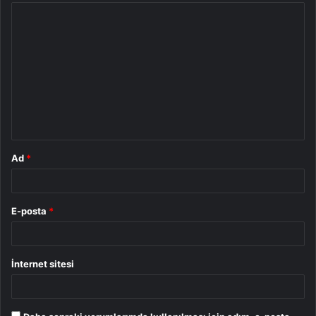
Y
o
r
u
m
*
Ad
*
E-posta
*
İnternet sitesi