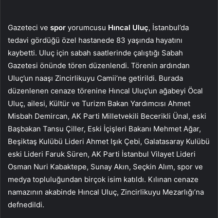
Gazeteci ve
spor
yorumcusu
Hıncal Uluç
, İstanbul’da
tedavi gördüğü özel hastanede 83 yaşında hayatını
kaybetti. Uluç için sabah saatlerinde çalıştığı Sabah
Gazetesi önünde tören düzenlendi. Törenin ardından
Uluç’un naaşı Zincirlikuyu Camii’ne getirildi. Burada
düzenlenen cenaze törenine Hıncal Uluç’un ağabeyi Öcal
Uluç, ailesi, Kültür ve Turizm Bakan Yardımcısı Ahmet
Misbah Demircan, AK Parti Milletvekili Becerikli Ünal, eski
Başbakan Tansu Çiller, Eski İçişleri Bakanı Mehmet Ağar,
Beşiktaş Kulübü Lideri Ahmet Işık Çebi, Galatasaray Kulübü
eski Lideri Faruk Süren, AK Parti İstanbul Vilayet Lideri
Osman Nuri Kabaktepe, Sunay Akın, Seçkin Alım, spor ve
medya topluluğundan birçok isim katıldı. Kılınan cenaze
namazının akabinde Hıncal Uluç, Zincirlikuyu Mezarlığı’na
defnedildi.