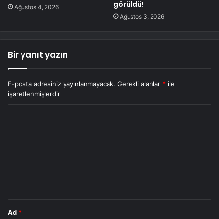
görüldü!
Ağustos 4, 2026
Ağustos 3, 2026
Bir yanıt yazın
E-posta adresiniz yayınlanmayacak.
Gerekli alanlar
*
ile
işaretlenmişlerdir
Y
o
r
u
m
*
Ad
*