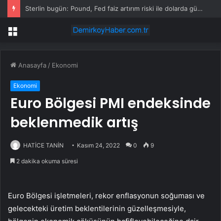
Sterlin bugün: Pound, Fed faiz artırım riski ile dolarda güç devam ederken 1,34 doların üzerinde
Menü
Anasayfa
/
Ekonomi
Ekonomi
Euro Bölgesi PMI endeksinde
beklenmedik artış
HATİCE TANİN
Kasım 24, 2022
0
9
2 dakika okuma süresi
Euro Bölgesi işletmeleri, rekor enflasyonun soğuması ve
gelecekteki üretim beklentilerinin güzelleşmesiyle,