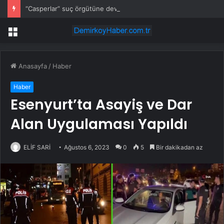
“Casperlar” suç örgütüne dev operasyon! 151 şüpheli hakkında dava açıldı
Menü
Anasayfa
/
Haber
Haber
Esenyurt’ta Asayiş ve Dar
Alan Uygulaması Yapıldı
ELİF SARİ
Ağustos 6, 2023
0
5
Bir dakikadan az