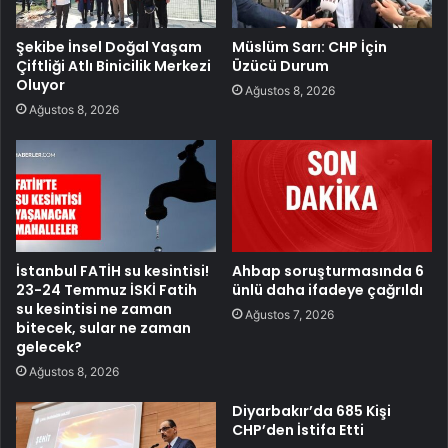
Şekibe İnsel Doğal Yaşam
Müslüm Sarı: CHP İçin
Çiftliği Atlı Binicilik Merkezi
Üzücü Durum
Oluyor
Ağustos 8, 2026
Ağustos 8, 2026
İstanbul FATİH su kesintisi!
Ahbap soruşturmasında 6
23-24 Temmuz İSKİ Fatih
ünlü daha ifadeye çağrıldı
su kesintisi ne zaman
Ağustos 7, 2026
bitecek, sular ne zaman
gelecek?
Ağustos 8, 2026
Diyarbakır’da 685 Kişi
CHP’den İstifa Etti