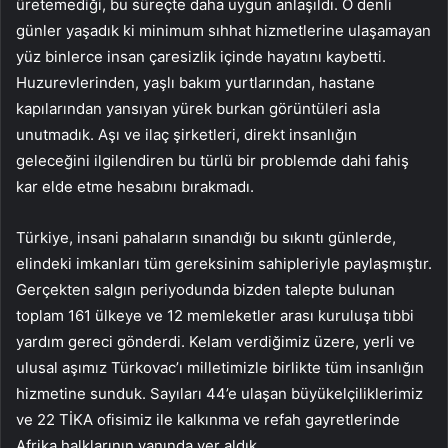
üretemediği, bu süreçte daha uygun anlaşıldı. O denli
günler yaşadık ki minimum sıhhat hizmetlerine ulaşamayan
yüz binlerce insan çaresizlik içinde hayatını kaybetti.
Huzurevlerinden, yaşlı bakım yurtlarından, hastane
kapılarından yansıyan yürek burkan görüntüleri asla
unutmadık. Aşı ve ilaç şirketleri, direkt insanlığın
geleceğini ilgilendiren bu türlü bir problemde dahi fahiş
kar elde etme hesabını bırakmadı.
Türkiye, insani pahaların sınandığı bu sıkıntı günlerde,
elindeki imkanları tüm gereksinim sahipleriyle paylaşmıştır.
Gerçekten salgın periyodunda bizden talepte bulunan
toplam 161 ülkeye ve 12 memleketler arası kuruluşa tıbbi
yardım gereci gönderdi. Kelam verdiğimiz üzere, yerli ve
ulusal aşımız Türkovac’ı milletimizle birlikte tüm insanlığın
hizmetine sunduk. Sayıları 44’e ulaşan büyükelçiliklerimiz
ve 22 TİKA ofisimiz ile kalkınma ve refah gayretlerinde
Afrika halklarının yanında yer aldık.