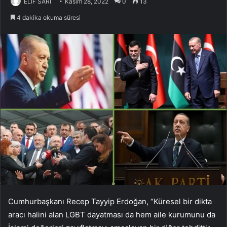
ELİF SARİ
Kasım 28, 2022
0
13
4 dakika okuma süresi
Cumhurbaşkanı Recep Tayyip Erdoğan, “Küresel bir dikta
aracı halini alan LGBT dayatması da hem aile kurumunu da