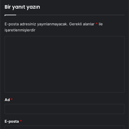
Bir yanıt yazın
E-posta adresiniz yayınlanmayacak.
Gerekli alanlar
*
ile
işaretlenmişlerdir
Y
o
r
u
m
*
Ad
*
E-posta
*