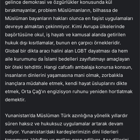
gelince demokrasi ve özgürlükler konusunda kül
bırakmayanlar, problem Müslümanların, bilhassa de
Müslüman bayanların hakları olunca en faşist uygulamaları
devreye almaktan çekinmiyor. Kimi Avrupa ülkelerinde
başörtüsüne okul, iş hayatı ve kamusal alanda getirilen
hukuk dışı kısıtlamalar, bunun en çarpıcı örnekleridir.
Global bir dikta aracı halini alan LGBT dayatması da hem
aile kurumunu da İslami bedelleri zayıflatmayı amaçlayan
bir öteki tehdittir. Hangi cafcaflı ambalaja konursa konsun,
insanların dinlerini yaşamasına mani olmak, zorbalıkla
inançlara müdahale etmek, kendi hayat üsluplarını dikte
etmek, Orta Çağ’ın engizisyon ruhunu yeniden hortlatmak
demektir.
Yunanistan’da Müslüman Türk azınlığına yönelik yıllardır
süren haksız ve hukuksuz uygulamalar artarak devam
ediyor. Yunanistan’daki kardeşlerimizin dini liderleri
tanınmıyor. Vakıfları ve malları gasp ediliyor. Ana dillerini