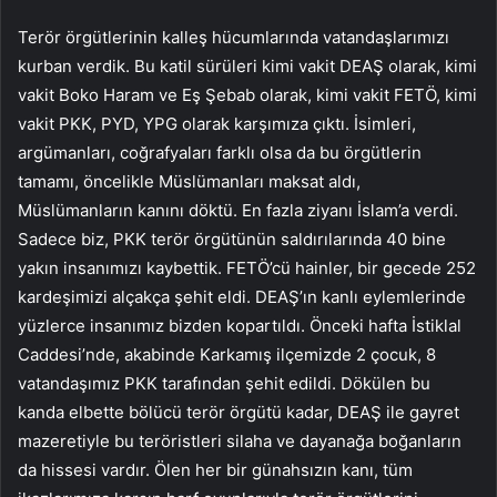
Terör örgütlerinin kalleş hücumlarında vatandaşlarımızı
kurban verdik. Bu katil sürüleri kimi vakit DEAŞ olarak, kimi
vakit Boko Haram ve Eş Şebab olarak, kimi vakit FETÖ, kimi
vakit PKK, PYD, YPG olarak karşımıza çıktı. İsimleri,
argümanları, coğrafyaları farklı olsa da bu örgütlerin
tamamı, öncelikle Müslümanları maksat aldı,
Müslümanların kanını döktü. En fazla ziyanı İslam’a verdi.
Sadece biz, PKK terör örgütünün saldırılarında 40 bine
yakın insanımızı kaybettik. FETÖ’cü hainler, bir gecede 252
kardeşimizi alçakça şehit eldi. DEAŞ’ın kanlı eylemlerinde
yüzlerce insanımız bizden kopartıldı. Önceki hafta İstiklal
Caddesi’nde, akabinde Karkamış ilçemizde 2 çocuk, 8
vatandaşımız PKK tarafından şehit edildi. Dökülen bu
kanda elbette bölücü terör örgütü kadar, DEAŞ ile gayret
mazeretiyle bu teröristleri silaha ve dayanağa boğanların
da hissesi vardır. Ölen her bir günahsızın kanı, tüm