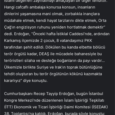
İslami değerleri zayıflatmayı amaçlayan bir diğer tehdittir.
Hangi cafcaflı ambalaja konursa konsun, insanların
dinlerini yaşamasına mani olmak, zorbalıkla inançlara
müdahale etmek, kendi hayat tarzlarını dikte etmek, Orta
Çağ’ın engizisyon ruhunu yeniden hortlatmak demektir”
dedi. Erdoğan, “Önceki hafta İstiklal Caddesi’nde, ardından
Karkamış ilçemizde 2 çocuk, 8 vatandaşımız PKK
tarafından şehit edildi. Dökülen bu kanda elbette bölücü
terör örgütü kadar, DEAŞ ile mücadele bahanesiyle bu
teröristleri silaha ve desteğe boğanların da payı vardır…
Ülkemizle birlikte Suriye ve Irak’ın toprak bütünlüğüne
tehdit oluşturan bu terör örgütünün kökünü kazımakta
kararlıyız” diye konuştu.
Cumhurbaşkanı Recep Tayyip Erdoğan, bugün İstanbul
Kongre Merkezi’nde düzenlenen İslam İşbirliği Teşkilatı
(İTT) Ekonomik ve Ticari İşbirliği Daimi Komitesi (İSEDAK)
38. Toplantısı’na katıldı. Erdoğan, burada şöyle konuştu: