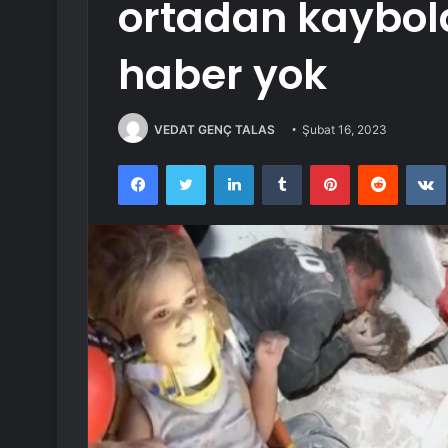
ortadan kaybol
haber yok
VEDAT GENÇ TALAS
Şubat 16, 2023
Facebook
Twitter
LinkedIn
Tumblr
Pinterest
Reddit