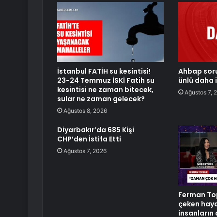
İstanbul FATİH su kesintisi!
Ahbap sor
23-24 Temmuz İSKİ Fatih su
ünlü daha 
kesintisi ne zaman bitecek,
Ağustos 7, 
sular ne zaman gelecek?
Ağustos 8, 2026
Diyarbakır’da 685 Kişi
CHP’den İstifa Etti
Ağustos 7, 2026
Ferman Top
çeken hayat
insanların