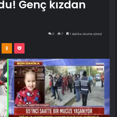
du! Genç kızdan
0
7
1 dakika okuma süresi
VKontakte
Odnoklassniki
Pocket