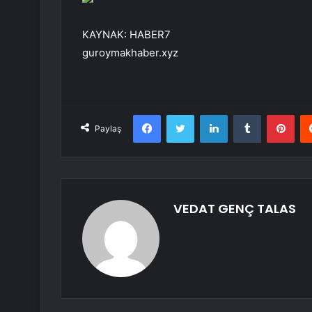
KAYNAK:
HABER7
guroymakhaber.xyz
Facebook
Twitter
LinkedIn
Tumblr
Pint
Paylaş
VEDAT GENÇ TALAS