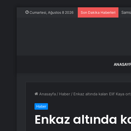
Samsu
Cumartesi, Ağustos 8 2026
Son Dakika Haberleri
ANASAY
Anasayfa
/
Haber
/
Enkaz altında kalan Elif Kaya o
Haber
Enkaz altında k