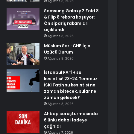
Ağustos 8, 2026
Samsung Galaxy Z Fold 8
& Flip 8 rekora koşuyor:
Ön sipariş rakamları
açıklandı
Ağustos 8, 2026
Müslüm Sarı: CHP İçin
Üzücü Durum
Ağustos 8, 2026
İstanbul FATİH su
kesintisi! 23-24 Temmuz
İSKİ Fatih su kesintisi ne
zaman bitecek, sular ne
zaman gelecek?
Ağustos 8, 2026
Ahbap soruşturmasında
6 ünlü daha ifadeye
çağrıldı
Ağustos 7, 2026