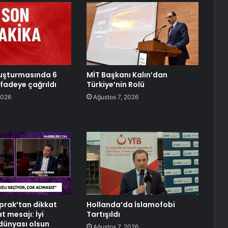
uşturmasında 6
MİT Başkanı Kalın’dan
ifadeye çağrıldı
Türkiye’nin Rolü
2026
Ağustos 7, 2026
rak’tan dikkat
Hollanda’da İslamofobi
 mesajı: İyi
Tartışıldı
 dünyası olsun
Ağustos 7, 2026