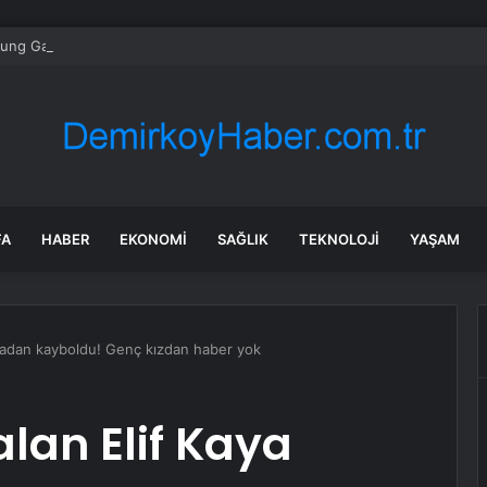
ng Galaxy Z Fold 8 & Flip 8 rekora koşuyor: Ön sipariş rakamları açıklan
FA
HABER
EKONOMI
SAĞLIK
TEKNOLOJI
YAŞAM
rtadan kayboldu! Genç kızdan haber yok
alan Elif Kaya