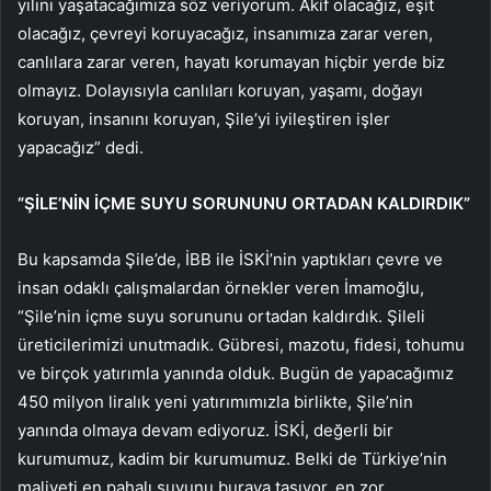
yılını yaşatacağımıza söz veriyorum. Akif olacağız, eşit
olacağız, çevreyi koruyacağız, insanımıza zarar veren,
canlılara zarar veren, hayatı korumayan hiçbir yerde biz
olmayız. Dolayısıyla canlıları koruyan, yaşamı, doğayı
koruyan, insanını koruyan, Şile’yi iyileştiren işler
yapacağız” dedi.
“ŞİLE’NİN İÇME SUYU SORUNUNU ORTADAN KALDIRDIK”
Bu kapsamda Şile’de, İBB ile İSKİ’nin yaptıkları çevre ve
insan odaklı çalışmalardan örnekler veren İmamoğlu,
“Şile’nin içme suyu sorununu ortadan kaldırdık. Şileli
üreticilerimizi unutmadık. Gübresi, mazotu, fidesi, tohumu
ve birçok yatırımla yanında olduk. Bugün de yapacağımız
450 milyon liralık yeni yatırımımızla birlikte, Şile’nin
yanında olmaya devam ediyoruz. İSKİ, değerli bir
kurumumuz, kadim bir kurumumuz. Belki de Türkiye’nin
maliyeti en pahalı suyunu buraya taşıyor, en zor