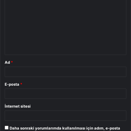
Y
o
r
u
m
*
Ad
*
E-posta
*
İnternet sitesi
Daha sonraki yorumlarımda kullanılması için adım, e-posta