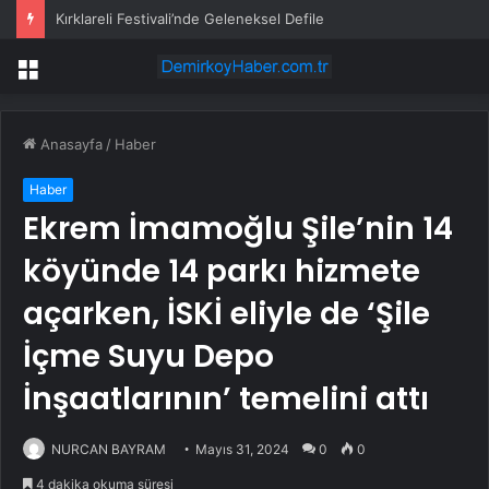
Kırklareli Festivali’nde Geleneksel Defile
Menü
Anasayfa
/
Haber
Haber
Ekrem İmamoğlu Şile’nin 14
köyünde 14 parkı hizmete
açarken, İSKİ eliyle de ‘Şile
İçme Suyu Depo
İnşaatlarının’ temelini attı
NURCAN BAYRAM
Mayıs 31, 2024
0
0
4 dakika okuma süresi