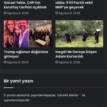
Gürsel Tekin, CHP’nin
iddia: 9 İYİ Partili vekil
kurultay tarihini açıkladı
MHP’ye geçecek
Ağustos 6, 2026
Ağustos 6, 2026
Trump oğlunun düğününe
İnegöl’de Dereye Düşen
gitmiyor
Adam Kurtarıldı
Ağustos 6, 2026
Ağustos 6, 2026
Bir yanıt yazın
E-posta adresiniz yayınlanmayacak.
Gerekli alanlar
*
ile
işaretlenmişlerdir