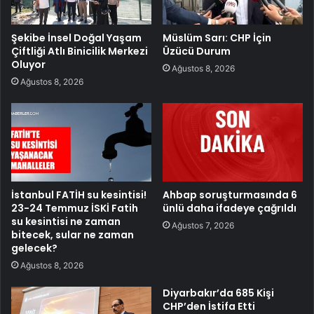
Şekibe İnsel Doğal Yaşam
Müslüm Sarı: CHP İçin
Çiftliği Atlı Binicilik Merkezi
Üzücü Durum
Oluyor
Ağustos 8, 2026
Ağustos 8, 2026
İstanbul FATİH su kesintisi!
Ahbap soruşturmasında 6
23-24 Temmuz İSKİ Fatih
ünlü daha ifadeye çağrıldı
su kesintisi ne zaman
Ağustos 7, 2026
bitecek, sular ne zaman
gelecek?
Ağustos 8, 2026
Diyarbakır’da 685 Kişi
CHP’den İstifa Etti