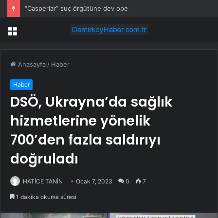
“Casperlar” suç örgütüne dev operasyon! 151 şüpheli hakkında dava açıldı
Menü
Anasayfa
/
Haber
Haber
DSÖ, Ukrayna’da sağlık
hizmetlerine yönelik
700’den fazla saldırıyı
doğruladı
HATİCE TANİN
Ocak 7, 2023
0
7
1 dakika okuma süresi