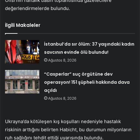
Ofisi’nin haftalık basın toplantısında gazetecilere
değerlendirmelerde bulundu.
İlgili Makaleler
İstanbul’da sır ölüm: 37 yaşındaki kadın
savcının evinde ölü bulundu!
Ağustos 8, 2026
“Casperlar” suç örgütüne dev
operasyon! 151 şüpheli hakkında dava
açıldı
Ağustos 8, 2026
Ukrayna’da kötüleşen kış koşulları nedeniyle hastalık
riskinin arttığını belirten Habicht, bu durumun milyonların
ruh sağlığını tehdit ettiği uyarısında bulundu.