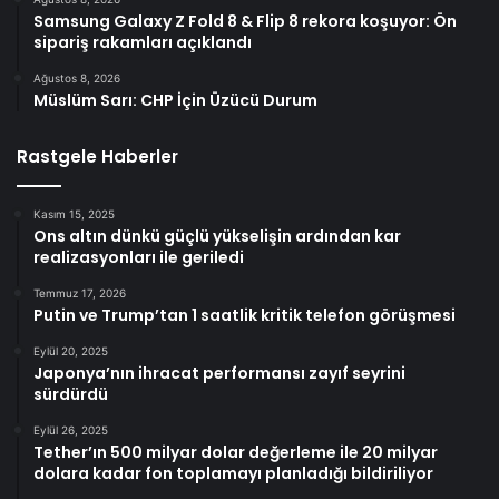
Samsung Galaxy Z Fold 8 & Flip 8 rekora koşuyor: Ön
sipariş rakamları açıklandı
Ağustos 8, 2026
Müslüm Sarı: CHP İçin Üzücü Durum
Rastgele Haberler
Kasım 15, 2025
Ons altın dünkü güçlü yükselişin ardından kar
realizasyonları ile geriledi
Temmuz 17, 2026
Putin ve Trump’tan 1 saatlik kritik telefon görüşmesi
Eylül 20, 2025
Japonya’nın ihracat performansı zayıf seyrini
sürdürdü
Eylül 26, 2025
Tether’ın 500 milyar dolar değerleme ile 20 milyar
dolara kadar fon toplamayı planladığı bildiriliyor