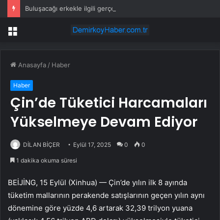
Buluşacağı erkekle ilgili gerçeği öğrenen kadından tepki çeken hareket
Menü
Anasayfa
/
Haber
Haber
Çin’de Tüketici Harcamaları
Yükselmeye Devam Ediyor
DİLAN BİÇER
Eylül 17, 2025
0
0
1 dakika okuma süresi
BEİJİNG, 15 Eylül (Xinhua) — Çin’de yılın ilk 8 ayında
tüketim mallarının perakende satışlarının geçen yılın aynı
dönemine göre yüzde 4,6 artarak 32,39 trilyon yuana