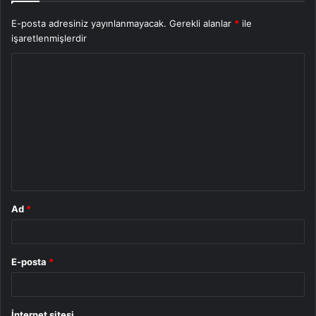
E-posta adresiniz yayınlanmayacak.
Gerekli alanlar
*
ile
işaretlenmişlerdir
Y
o
r
u
m
*
Ad
*
E-posta
*
İnternet sitesi