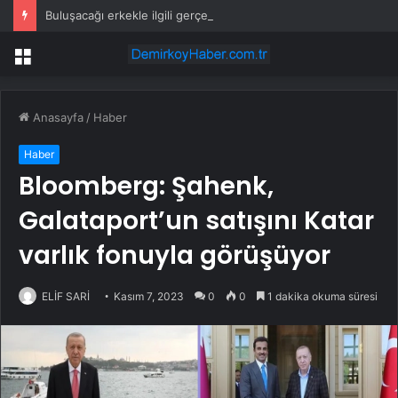
Buluşacağı erkekle ilgili gerçeği öğrenen kadından tepki çeken hareket
Menü
Anasayfa
/
Haber
Haber
Bloomberg: Şahenk,
Galataport’un satışını Katar
varlık fonuyla görüşüyor
ELİF SARİ
Kasım 7, 2023
0
0
1 dakika okuma süresi