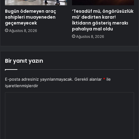
Bugün ödemeyen araç
‘Tesadüf mü, öngörüsüzlük
sahipleri muayeneden
mü’ dedirten karar!
geçemeyecek
İktidarın gösteriş merakı
pahalıya mal oldu
Ağustos 8, 2026
Ağustos 8, 2026
Bir yanıt yazın
E-posta adresiniz yayınlanmayacak.
Gerekli alanlar
*
ile
işaretlenmişlerdir
Y
o
r
u
m