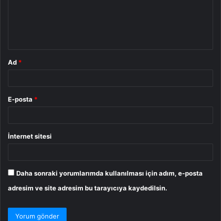
u
m
*
Ad
*
E-posta
*
İnternet sitesi
Daha sonraki yorumlarımda kullanılması için adım, e-posta
adresim ve site adresim bu tarayıcıya kaydedilsin.