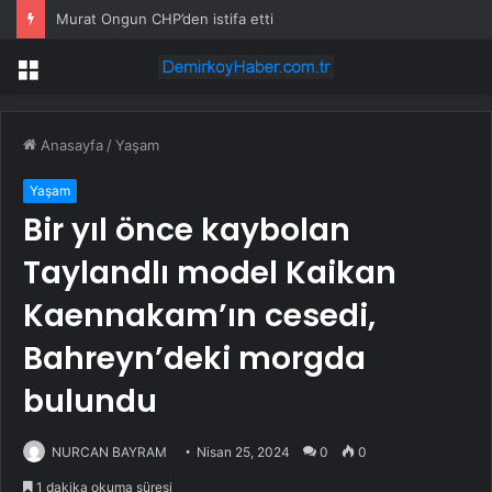
Murat Ongun CHP’den istifa etti
Menü
Anasayfa
/
Yaşam
Yaşam
Bir yıl önce kaybolan
Taylandlı model Kaikan
Kaennakam’ın cesedi,
Bahreyn’deki morgda
bulundu
NURCAN BAYRAM
Nisan 25, 2024
0
0
1 dakika okuma süresi