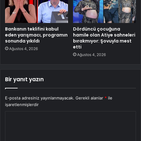
Bankanın teklifini kabul
Dördüncü çocuğuna
eden yarışmacı, programın
hamile olan Atiye sahneleri
sonunda yıkıldı
bırakmıyor: Şovuyla mest
etti
Ağustos 4, 2026
Ağustos 4, 2026
Bir yanıt yazın
E-posta adresiniz yayınlanmayacak.
Gerekli alanlar
*
ile
işaretlenmişlerdir
Y
o
r