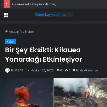
Geleneksel savaş uçaklarının papucunu dama atacak: Üçte biri fiyatına üretiliyor
Menü
Anasayfa
/
Haber
Haber
Bir Şey Eksikti: Kilauea
Yanardağı Etkinleşiyor
ELİF SARİ
Haziran 26, 2023
0
6
Bir dakikadan az