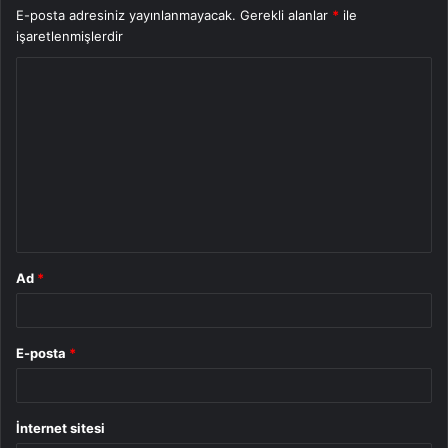
E-posta adresiniz yayınlanmayacak.
Gerekli alanlar
*
ile
işaretlenmişlerdir
Y
o
r
u
m
*
Ad
*
E-posta
*
İnternet sitesi