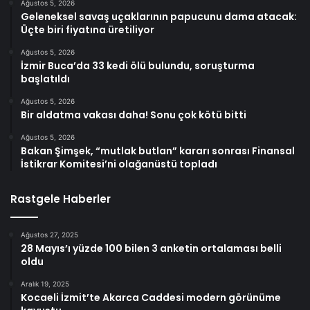
Ağustos 5, 2026
Geleneksel savaş uçaklarının papucunu dama atacak:
Üçte biri fiyatına üretiliyor
Ağustos 5, 2026
İzmir Buca’da 33 kedi ölü bulundu, soruşturma
başlatıldı
Ağustos 5, 2026
Bir aldatma vakası daha! Sonu çok kötü bitti
Ağustos 5, 2026
Bakan Şimşek, “mutlak butlan” kararı sonrası Finansal
İstikrar Komitesi’ni olağanüstü topladı
Rastgele Haberler
Ağustos 27, 2025
28 Mayıs’ı yüzde 100 bilen 3 anketin ortalaması belli
oldu
Aralık 19, 2025
Kocaeli İzmit’te Akarca Caddesi modern görünüme