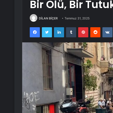
Bir Ölü, Bir Tutu
DİLAN BİÇER
Temmuz 31, 2025
Facebook
Twitter
LinkedIn
Tumblr
Pinterest
Reddit