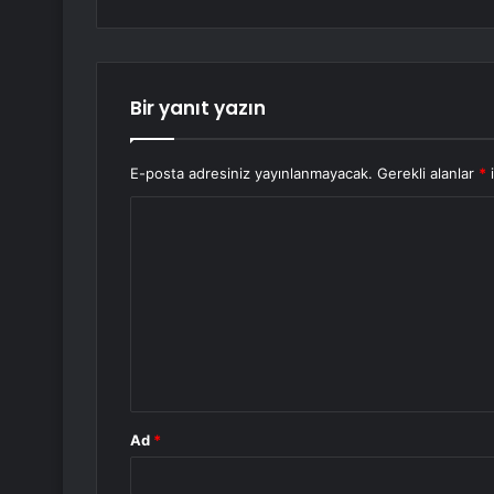
Bir yanıt yazın
E-posta adresiniz yayınlanmayacak.
Gerekli alanlar
*
i
Y
o
r
u
m
*
Ad
*