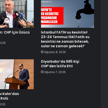
ı: CHP İçin Üzücü
İstanbul FATİH su kesintisi!
23-24 Temmuz İSKİ Fatih su
kesintisi ne zaman bitecek,
2026
sular ne zaman gelecek?
Ağustos 8, 2026
Diyarbakır’da 685 Kişi
CHP’den İstifa Etti
Ağustos 7, 2026
ı Kalın’dan
 Rolü
2026