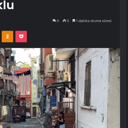
klu
0
0
1 dakika okuma süresi
VKontakte
Odnoklassniki
Pocket