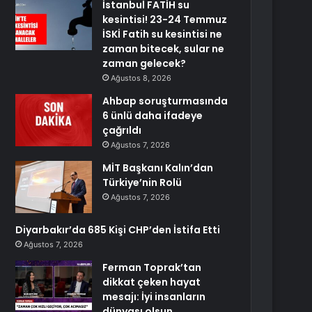
İstanbul FATİH su
kesintisi! 23-24 Temmuz
İSKİ Fatih su kesintisi ne
zaman bitecek, sular ne
zaman gelecek?
Ağustos 8, 2026
Ahbap soruşturmasında
6 ünlü daha ifadeye
çağrıldı
Ağustos 7, 2026
MİT Başkanı Kalın’dan
Türkiye’nin Rolü
Ağustos 7, 2026
Diyarbakır’da 685 Kişi CHP’den İstifa Etti
Ağustos 7, 2026
Ferman Toprak’tan
dikkat çeken hayat
mesajı: İyi insanların
dünyası olsun