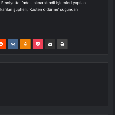
Emniyette ifadesi alınarak adli işlemleri yapılan
ıkarılan şüpheli, ‘Kasten öldürme’ suçundan
erest
Reddit
VKontakte
Odnoklassniki
Pocket
E-Posta ile paylaş
Yazdır