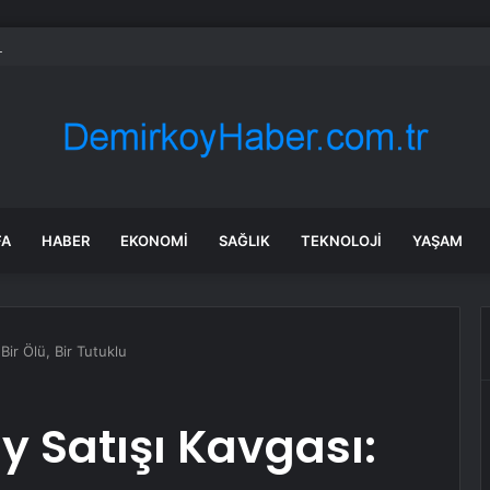
erlar” suç örgütüne dev operasyon! 151 şüpheli hakkında dava açıldı
FA
HABER
EKONOMI
SAĞLIK
TEKNOLOJI
YAŞAM
Bir Ölü, Bir Tutuklu
 Satışı Kavgası: