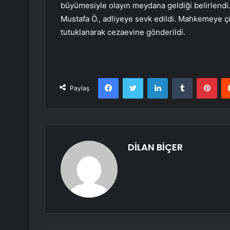
büyümesiyle olayın meydana geldiği belirlendi. 
Mustafa Ö., adliyeye sevk edildi. Mahkemeye ç
tutuklanarak cezaevine gönderildi.
Facebook
Twitter
LinkedIn
Tumblr
Pint
Paylaş
DİLAN BİÇER