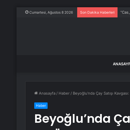
“Casp
Cumartesi, Ağustos 8 2026
Son Dakika Haberleri
ANASAY
Anasayfa
/
Haber
/
Beyoğlu’nda Çay Satışı Kavgası: 
Haber
Beyoğlu’nda Çay