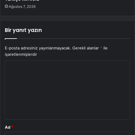
Ağustos 7, 2026
Bir yanıt yazın
E-posta adresiniz yayınlanmayacak.
Gerekli alanlar
*
ile
işaretlenmişlerdir
Y
o
r
u
m
*
Ad
*