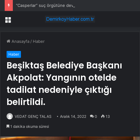
“Casperlar” suç örgütüne dev operasyon! 151 şüpheli hakkında dava açıldı
Menü
Anasayfa
/
Haber
Haber
Beşiktaş Belediye Başkanı
Akpolat: Yangının otelde
tadilat nedeniyle çıktığı
belirtildi.
VEDAT GENÇ TALAS
Aralık 14, 2022
0
13
1 dakika okuma süresi