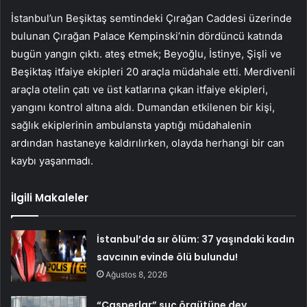
İstanbul’un Beşiktaş semtindeki Çırağan Caddesi üzerinde
bulunan Çırağan Palace Kempinski’nin dördüncü katında
bugün yangın çıktı. ateş etmek; Beyoğlu, İstinye, Şişli ve
Beşiktaş itfaiye ekipleri 20 araçla müdahale etti. Merdivenli
araçla otelin çatı ve üst katlarına çıkan itfaiye ekipleri,
yangını kontrol altına aldı. Dumandan etkilenen bir kişi,
sağlık ekiplerinin ambulansta yaptığı müdahalenin
ardından hastaneye kaldırılırken, olayda herhangi bir can
kaybı yaşanmadı.
İlgili Makaleler
İstanbul’da sır ölüm: 37 yaşındaki kadın
savcının evinde ölü bulundu!
Ağustos 8, 2026
“Casperlar” suç örgütüne dev