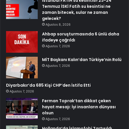
İstanbul FATİH su kesintisi! 23-24
Temmuz İSKİ Fatih su kesintisi ne
zaman bitecek, sular ne zaman
gelecek?
Ağustos 8, 2026
Ahbap soruşturmasında 6 ünlü daha
ifadeye çağrıldı
Ağustos 7, 2026
MİT Başkanı Kalın’dan Türkiye’nin Rolü
Ağustos 7, 2026
Diyarbakır’da 685 Kişi CHP’den İstifa Etti
Ağustos 7, 2026
Ferman Toprak’tan dikkat çeken
hayat mesajı: İyi insanların dünyası
olsun
Ağustos 7, 2026
Hollanda’da İslamofobi Tartışıldı