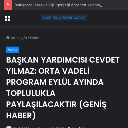
Buluşacağı erkekle ilgili gerçeği öğrenen kadından tepki çeken hareket
Menü
Anasayfa
/
Haber
Haber
BAŞKAN YARDIMCISI CEVDET
YILMAZ: ORTA VADELİ
PROGRAM EYLÜL AYINDA
TOPLULUKLA
PAYLAŞILACAKTIR (GENİŞ
HABER)