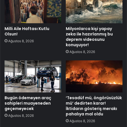
Milli Aile Haftası Kutlu
Milyonlarca kişi yapay
Olsun!
zeka ile hazırlanmış bu
deprem videosunu
Ağustos 8, 2026
konuşuyor!
Ağustos 8, 2026
Bugün ödemeyen araç
‘Tesadüf mü, öngörüsüzlük
sahipleri muayeneden
mü’ dedirten karar!
geçemeyecek
İktidarın gösteriş merakı
pahalıya mal oldu
Ağustos 8, 2026
Ağustos 8, 2026