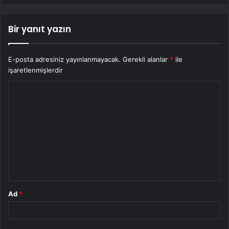
Bir yanıt yazın
E-posta adresiniz yayınlanmayacak.
Gerekli alanlar
*
ile
işaretlenmişlerdir
Y
o
r
u
m
*
Ad
*