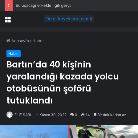
Buluşacağı erkekle ilgili gerçeği öğrenen kadından tepki çeken hareket
Menü
Anasayfa
/
Haber
Haber
Bartın’da 40 kişinin
yaralandığı kazada yolcu
otobüsünün şoförü
tutuklandı
ELİF SARİ
Kasım 30, 2022
0
14
Bir dakikadan az