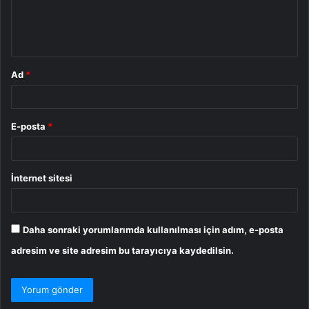
m
*
Ad
*
E-posta
*
İnternet sitesi
Daha sonraki yorumlarımda kullanılması için adım, e-posta
adresim ve site adresim bu tarayıcıya kaydedilsin.