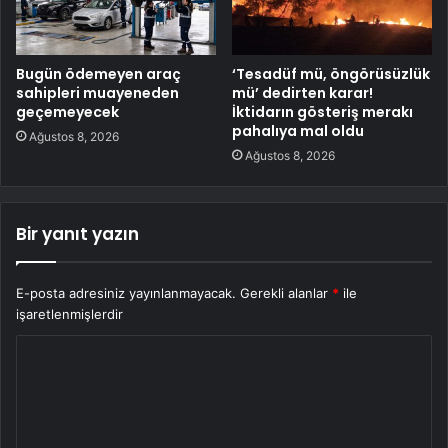
Bugün ödemeyen araç
‘Tesadüf mü, öngörüsüzlük
sahipleri muayeneden
mü’ dedirten karar!
geçemeyecek
İktidarın gösteriş merakı
pahalıya mal oldu
Ağustos 8, 2026
Ağustos 8, 2026
Bir yanıt yazın
E-posta adresiniz yayınlanmayacak.
Gerekli alanlar
*
ile
işaretlenmişlerdir
Y
o
r
u