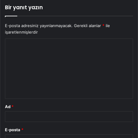
Bir yanıt yazın
E-posta adresiniz yayınlanmayacak.
Gerekli alanlar
*
ile
işaretlenmişlerdir
Y
o
r
u
m
*
Ad
*
E-posta
*