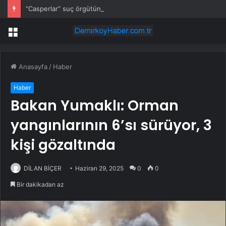
“Casperlar” suç örgütüne dev operasyon! 151 şüpheli hakkında dava açıldı
Menü
Anasayfa
/
Haber
Haber
Bakan Yumaklı: Orman
yangınlarının 6’sı sürüyor, 3
kişi gözaltında
DİLAN BİÇER
Haziran 29, 2025
0
0
Bir dakikadan az