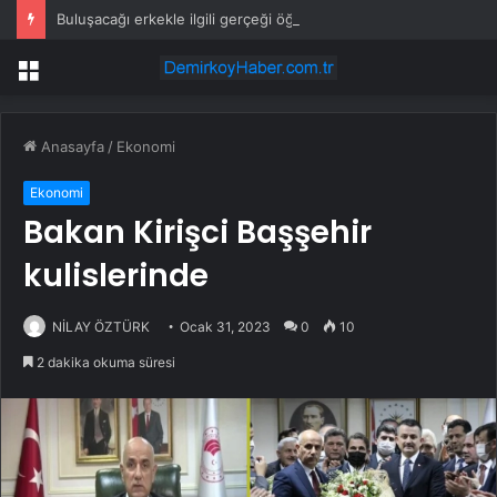
Buluşacağı erkekle ilgili gerçeği öğrenen kadından tepki çeken hareket
Menü
Anasayfa
/
Ekonomi
Ekonomi
Bakan Kirişci Başşehir
kulislerinde
NİLAY ÖZTÜRK
Ocak 31, 2023
0
10
2 dakika okuma süresi