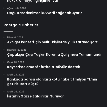
hukuki olmayan girişimler var
Ağustos 8, 2026
Doğu Karadeniz’de kuvvetli sağanak uyarısı
Rastgele Haberler
Nisan 6, 2025
Akciğer kanseri için belirli kişilerde yıllık tarama şart
Haziran 16, 2025
Çapakçur Çayı Taşkın Koruma Çalışması Tamamlandı
Ocak 20, 2023
Kayseri’de amatör futbola ‘büyük’ ​​destek
Aralık 24, 2025
Bankada parası olanlara kötü haber: 1 milyon TL’nin
getirisi sert düştü
Aralık 26, 2025
İsrail’in Gazze Saldırıları Sürüyor