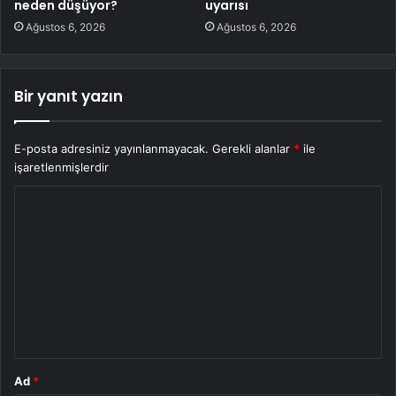
neden düşüyor?
uyarısı
Ağustos 6, 2026
Ağustos 6, 2026
Bir yanıt yazın
E-posta adresiniz yayınlanmayacak.
Gerekli alanlar
*
ile
işaretlenmişlerdir
Y
o
r
u
m
*
Ad
*