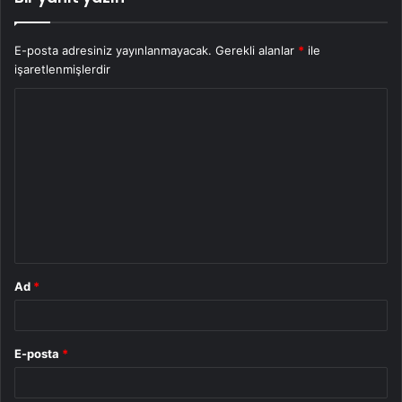
E-posta adresiniz yayınlanmayacak.
Gerekli alanlar
*
ile
işaretlenmişlerdir
Y
o
r
u
m
*
Ad
*
E-posta
*