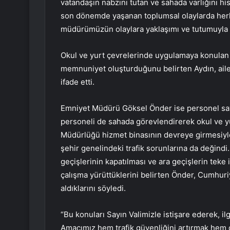
vatandaşın nabzını tutan ve sahada varlığını his
son dönemde yaşanan toplumsal olaylarda herh
müdürümüzün olaylara yaklaşımı ve tutumuyla do
Okul ve yurt çevrelerinde uygulamaya konulan 
memnuniyet oluşturduğunu belirten Aydın, ail
ifade etti.
Emniyet Müdürü Göksel Önder ise personel sayıs
personeli de sahada görevlendirerek okul ve yu
Müdürlüğü hizmet binasının devreye girmesiyle 
şehir genelindeki trafik sorunlarına da değindi
geçişlerinin kapatılması ve ara geçişlerin tek
çalışma yürüttüklerini belirten Önder, Cumhuriy
aldıklarını söyledi.
“Bu konuları Sayın Valimizle istişare ederek, il
Amacımız hem trafik güvenliğini artırmak hem de