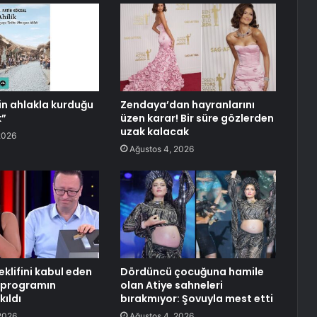
n ahlakla kurduğu
Zendaya’dan hayranlarını
k”
üzen karar! Bir süre gözlerden
uzak kalacak
2026
Ağustos 4, 2026
klifini kabul eden
Dördüncü çocuğuna hamile
 programın
olan Atiye sahneleri
kıldı
bırakmıyor: Şovuyla mest etti
2026
Ağustos 4, 2026