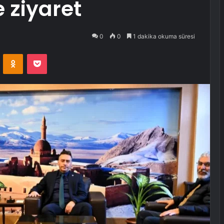
 ziyaret
0
0
1 dakika okuma süresi
VKontakte
Odnoklassniki
Pocket