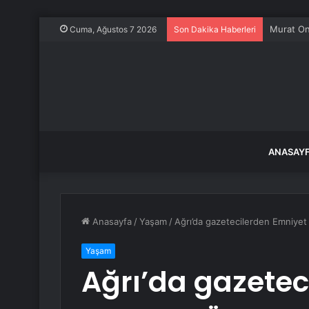
Murat On
Cuma, Ağustos 7 2026
Son Dakika Haberleri
ANASAY
Anasayfa
/
Yaşam
/
Ağrı’da gazetecilerden Emniyet
Yaşam
Ağrı’da gazetec