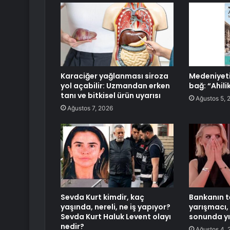
Karaciğer yağlanması siroza
Medeniyeti
yol açabilir: Uzmandan erken
bağ: “Ahili
tanı ve bitkisel ürün uyarısı
Ağustos 5, 
Ağustos 7, 2026
Sevda Kurt kimdir, kaç
Bankanın te
yaşında, nereli, ne iş yapıyor?
yarışmacı,
Sevda Kurt Haluk Levent olayı
sonunda yı
nedir?
Ağustos 4, 