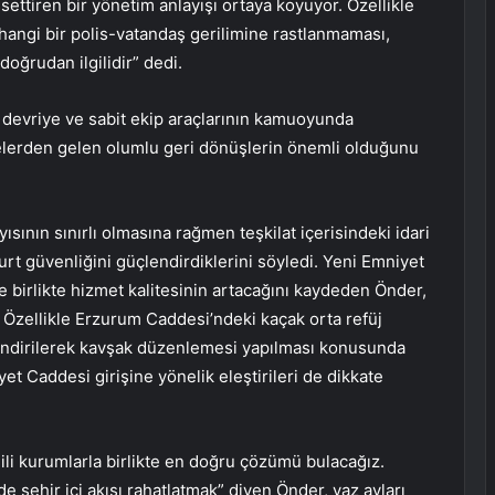
settiren bir yönetim anlayışı ortaya koyuyor. Özellikle
angi bir polis-vatandaş gerilimine rastlanmaması,
ğrudan ilgilidir” dedi.
devriye ve sabit ekip araçlarının kamuoyunda
elerden gelen olumlu geri dönüşlerin önemli olduğunu
ının sınırlı olmasına rağmen teşkilat içerisindeki idari
rt güvenliğini güçlendirdiklerini söyledi. Yeni Emniyet
birlikte hizmet kalitesinin artacağını kaydeden Önder,
. Özellikle Erzurum Caddesi’ndeki kaçak orta refüj
e indirilerek kavşak düzenlemesi yapılması konusunda
et Caddesi girişine yönelik eleştirileri de dikkate
gili kurumlarla birlikte en doğru çözümü bulacağız.
 şehir içi akışı rahatlatmak” diyen Önder, yaz ayları