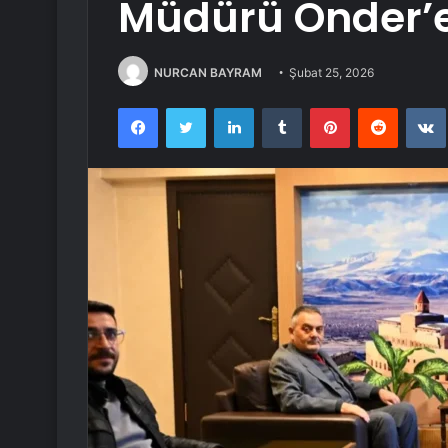
Müdürü Önder’e
NURCAN BAYRAM
Şubat 25, 2026
Facebook
Twitter
LinkedIn
Tumblr
Pinterest
Reddit