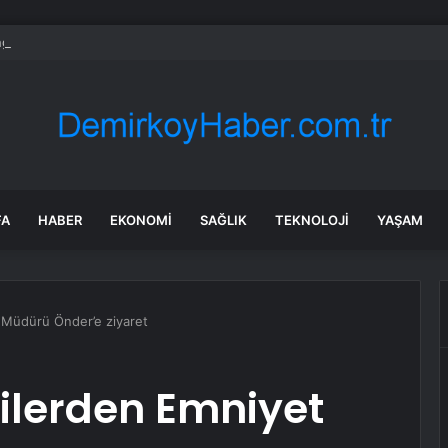
gun CHP’den istifa etti
FA
HABER
EKONOMI
SAĞLIK
TEKNOLOJI
YAŞAM
 Müdürü Önder’e ziyaret
ilerden Emniyet