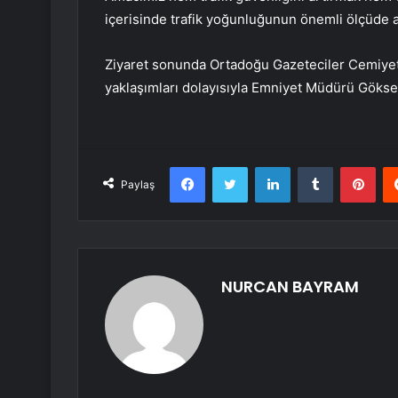
içerisinde trafik yoğunluğunun önemli ölçüde az
Ziyaret sonunda Ortadoğu Gazeteciler Cemiyeti
yaklaşımları dolayısıyla Emniyet Müdürü Göksel
Facebook
Twitter
LinkedIn
Tumblr
Pint
Paylaş
NURCAN BAYRAM