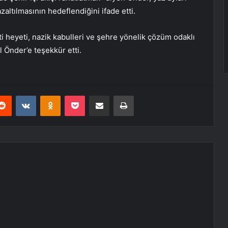
altılmasının hedeflendiğini ifade etti.
 heyeti, nazik kabulleri ve şehre yönelik çözüm odaklı
 Önder’e teşekkür etti.
erest
Reddit
VKontakte
Odnoklassniki
Pocket
E-Posta ile paylaş
Yazdır