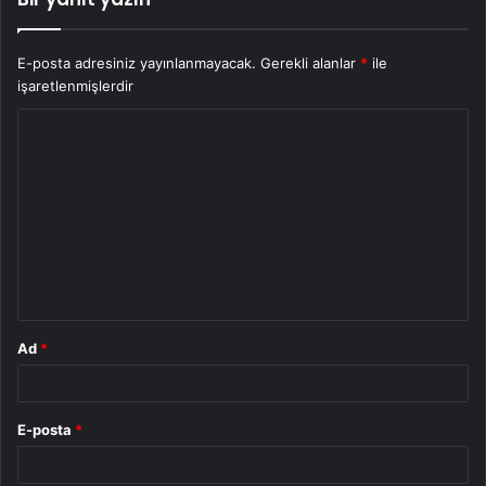
E-posta adresiniz yayınlanmayacak.
Gerekli alanlar
*
ile
işaretlenmişlerdir
Y
o
r
u
m
*
Ad
*
E-posta
*