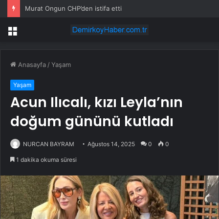
Murat Ongun CHP’den istifa etti
Menü
Anasayfa
/
Yaşam
Yaşam
Acun Ilıcalı, kızı Leyla’nın
doğum gününü kutladı
NURCAN BAYRAM
Ağustos 14, 2025
0
0
1 dakika okuma süresi