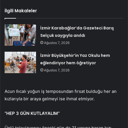
İlgili Makaleler
İzmir Karabağlar’da Gazeteci Barış
Selçuk saygıyla anıldı
Ağustos 7, 2026
İzmir Büyükşehir’in Yaz Okulu hem
eğlendiriyor hem öğretiyor
Ağustos 7, 2026
Acun Ilıcalı yoğun iş temposundan fırsat bulduğu her an
kızlarıyla bir araya gelmeyi ise ihmal etmiyor.
“HEP 3 GÜN KUTLAYALIM”
Ünlü televizyoncu önceki gün de 21 yaşına basan kızı